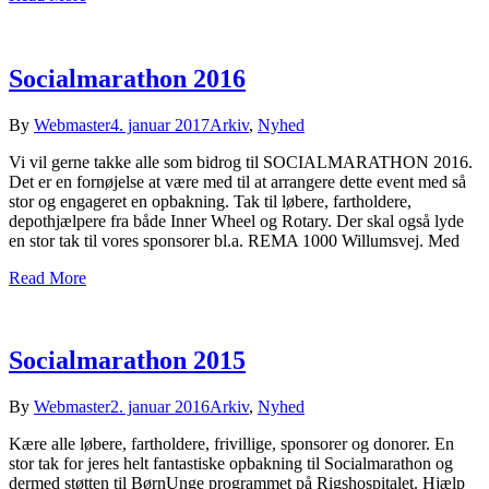
Socialmarathon 2016
By
Webmaster
4. januar 2017
Arkiv
,
Nyhed
Vi vil gerne takke alle som bidrog til SOCIALMARATHON 2016.
Det er en fornøjelse at være med til at arrangere dette event med så
stor og engageret en opbakning. Tak til løbere, fartholdere,
depothjælpere fra både Inner Wheel og Rotary. Der skal også lyde
en stor tak til vores sponsorer bl.a. REMA 1000 Willumsvej. Med
Read More
Socialmarathon 2015
By
Webmaster
2. januar 2016
Arkiv
,
Nyhed
Kære alle løbere, fartholdere, frivillige, sponsorer og donorer. En
stor tak for jeres helt fantastiske opbakning til Socialmarathon og
dermed støtten til BørnUnge programmet på Rigshospitalet. Hjælp